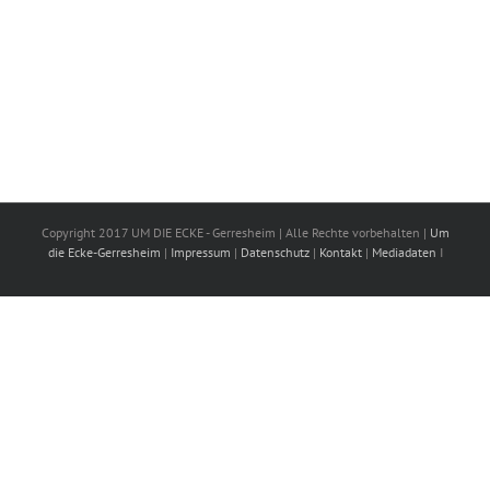
Copyright 2017 UM DIE ECKE - Gerresheim | Alle Rechte vorbehalten |
Um
die Ecke-Gerresheim
|
Impressum
|
Datenschutz
|
Kontakt
|
Mediadaten
I