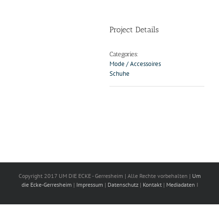
Project Details
Categories:
Mode / Accessoires
Schuhe
Copyright 2017 UM DIE ECKE - Gerresheim | Alle Rechte vorbehalten |
Um
die Ecke-Gerresheim
|
Impressum
|
Datenschutz
|
Kontakt
|
Mediadaten
I